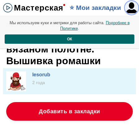
Мастерская
⭐️ Мои закладки
Мы используем куки и метрики для работы сайта.
Подробнее в
Мастерская. 24 января
Политике
.
Как сделать вышивку на
ОК
вязаном полотне.
Вышивка ромашки
lesorub
2 года
Добавить в закладки