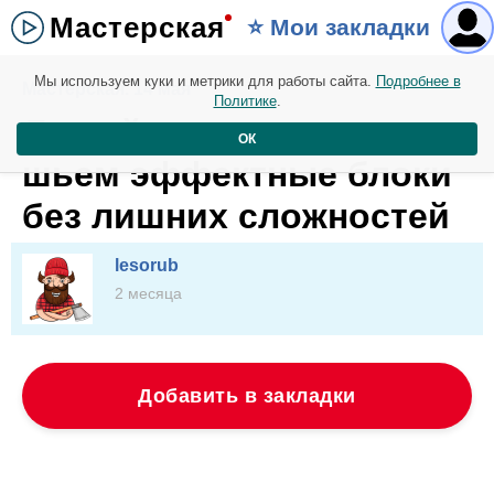
Мастерская
⭐️ Мои закладки
Мы используем куки и метрики для работы сайта.
Подробнее в
Мастерская. 14 мая
Политике
.
Легкий старт в пэчворке:
ОК
шьем эффектные блоки
без лишних сложностей
lesorub
2 месяца
Добавить в закладки