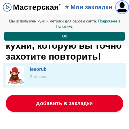
Мастерская
⭐️ Мои закладки
Мы используем куки и метрики для работы сайта.
Подробнее в
Мастерская. 23 мая
Политике
.
Самая простая идея для
ОК
кухни, которую вы точно
захотите повторить!
lesorub
2 месяца
Добавить в закладки