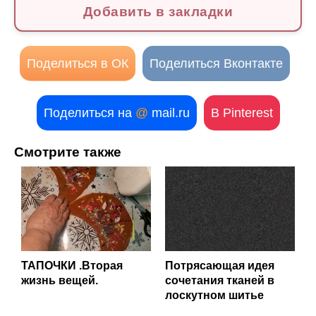
Добавить в закладки
Поделиться в ОК
Поделиться Вконтакте
Поделиться на
@
mail.ru
В Pinterest
Смотрите также
ТАПОЧКИ .Вторая
Потрясающая идея
жизнь вещей.
сочетания тканей в
лоскутном шитье