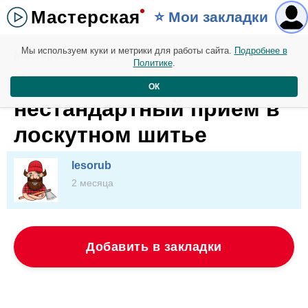
Мастерская
⭐️ Мои закладки
Мы используем куки и метрики для работы сайта.
Подробнее в
Мастерская. 26 мая
Политике
.
Вторая жизнь текстиля:
ОК
нестандартный прием в
лоскутном шитье
lesorub
2 месяца
Добавить в закладки