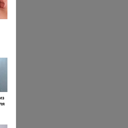
из
ля