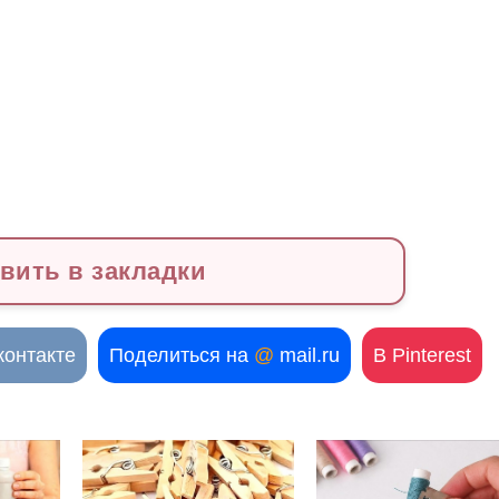
вить в закладки
контакте
Поделиться на
@
mail.ru
В Pinterest