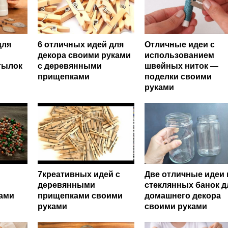
для
6 отличных идей для
Отличные идеи с
декора своими руками
использованием
тылок
с деревянными
швейных ниток —
прищепками
поделки своими
руками
7креативных идей с
Две отличные идеи 
деревянными
стеклянных банок д
ками
прищепками своими
домашнего декора
руками
своими руками