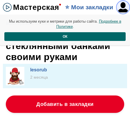
Мастерская
⭐️ Мои закладки
Мы используем куки и метрики для работы сайта.
Подробнее в
Мастерская. 01 июня
Политике
.
3 декоративные идеи со
ОК
стеклянными банками
своими руками
lesorub
2 месяца
Добавить в закладки