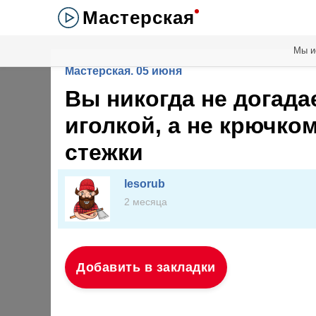
Мастерская
Мы и
Мастерская. 05 июня
Вы никогда не догада
иголкой, а не крючко
стежки
lesorub
2 месяца
Добавить в закладки