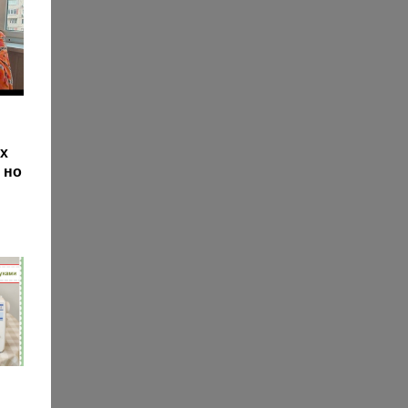
х
 но