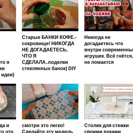
Старые БАНКИ КОФЕ.-
Никогда не
сокровище! НИКОГДА
догадаетесь что
НЕ ДОГАДАЕТЕСЬ,
внутри современны
ЧТО Я
игрушек. Всё гнётся,
то я
СДЕЛАЛА..поделки
не ломается
ки
стеклянных банок) DIY
 идеи)
да и
смотри это легко!
Столик для стежки
о это
Сделайте эту модель
своими руками