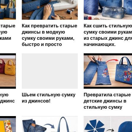
старые
Как превратить старые
Как сшить стильну
вую
джинсы в модную
сумку своими рука
уками
сумку своими руками,
из старых джинс дл
быстро и просто
начинающих.
ьную
Шьем стильную сумку
Превратила старые
 джинс
из джинсов!
детские джинсы в
стильную сумку