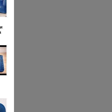
ю
ми
я