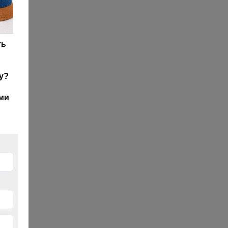
ть
у?
ми