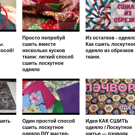
Просто попробуй
Из остатков - одеяло
ы.
сшить вместе
Как сшить лоскутно
пособ!
несколько кусков
одеяло из обрезков
ткани: легкий способ
ткани.
сшить лоскутное
одеяло
шить
Один простой способ
Идея КАК СШИТЬ
сшить лоскутное
одеяло / Лоскутное
одеяло DIY мастер-
шитье — пэчворк