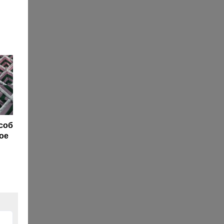
соб
ое