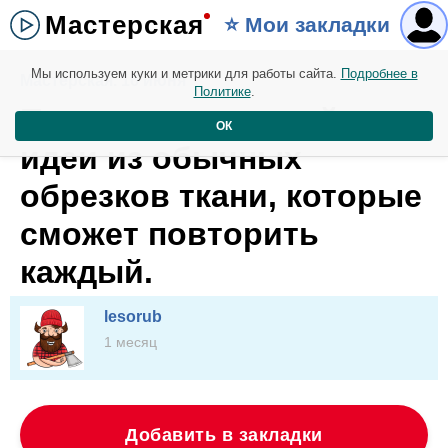
Мастерская
⭐️ Мои закладки
Мы используем куки и метрики для работы сайта.
Подробнее в
Мастерская. 16 июня
Политике
.
Потрясающие швейные
ОК
идеи из обычных
обрезков ткани, которые
сможет повторить
каждый.
lesorub
1 месяц
Добавить в закладки