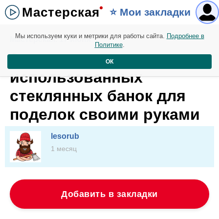
Мастерская
⭐️ Мои закладки
Мы используем куки и метрики для работы сайта.
Подробнее в
Мастерская. 17 июня
Политике
.
2 разные идеи из
ОК
использованных
стеклянных банок для
поделок своими руками
lesorub
1 месяц
Добавить в закладки