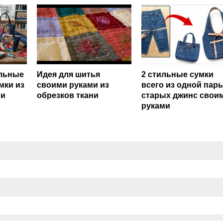
альные
Идея для шитья
2 стильные сумки
мки из
своими руками из
всего из одной пар
 и
обрезков ткани
старых джинс свои
руками