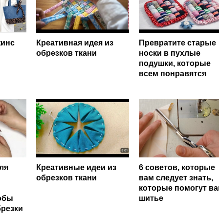
жинс
Креативная идея из
Превратите старые
обрезков ткани
носки в пухлые
подушки, которые
всем понравятся
ля
Креативные идеи из
6 советов, которые
обрезков ткани
вам следует знать,
которые помогут ва
обы
шитье
брезки