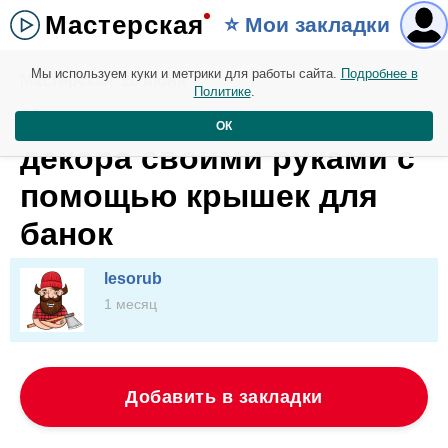
Мастерская
⭐️ Мои закладки
Мы используем куки и метрики для работы сайта.
Подробнее в
Мастерская. 20 июня
Политике
.
Креативные идеи для
ОК
декора своими руками с
помощью крышек для
банок
lesorub
1 месяц
Добавить в закладки