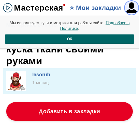
Мастерская
⭐️ Мои закладки
Мы используем куки и метрики для работы сайта.
Подробнее в
Мастерская. 24 июня
Политике
.
2 изделия из одного
ОК
куска ткани своими
руками
lesorub
1 месяц
Добавить в закладки