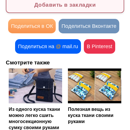
Добавить в закладки
Поделиться в ОК
Поделиться Вконтакте
Поделиться на
@
mail.ru
В Pinterest
Смотрите также
Из одного куска ткани
Полезная вещь из
можно легко сшить
куска ткани своими
многосекционную
руками
сумку своими руками