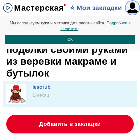
Мастерская
⭐️ Мои закладки
Мы используем куки и метрики для работы сайта.
Подробнее в
Мастерская. 25 июня
Политике
.
Невероятная идея для
ОК
поделки своими руками
из веревки макраме и
бутылок
lesorub
1 месяц
Добавить в закладки