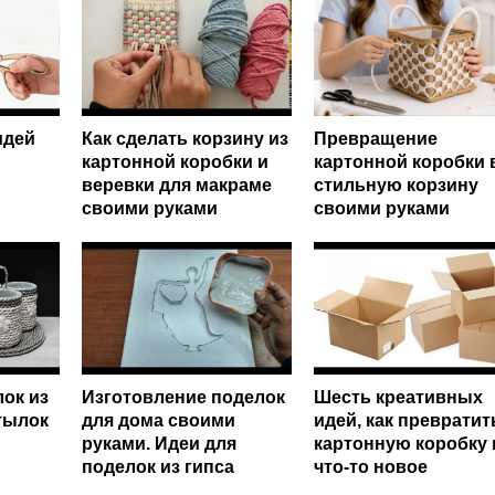
идей
Как сделать корзину из
Превращение
картонной коробки и
картонной коробки 
веревки для макраме
стильную корзину
своими руками
своими руками
лок из
Изготовление поделок
Шесть креативных
тылок
для дома своими
идей, как превратит
руками. Идеи для
картонную коробку 
поделок из гипса
что-то новое