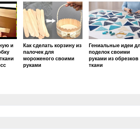
ную и
Как сделать корзину из
Гениальные идеи д
обку
палочек для
поделок своими
 ткани
мороженого своими
руками из обрезков
есс
руками
ткани