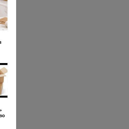
в
ь
во