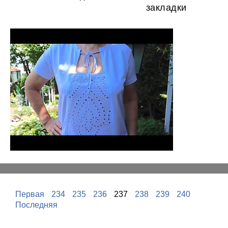
закладки
Первая
234
235
236
237
238
239
240
Последняя