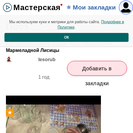
Мастерская
⭐️ Мои закладки
Мы используем куки и метрики для работы сайта.
Подробнее в
Пост
Политике
.
ОК
Как стерилизовать банки - пять способов от
Мармеладной Лисицы
lesorub
Добавить в
1 год
закладки