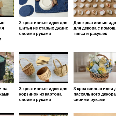
ые
2 креативные идеи для
Две креативные ид
ия
шитья из старых джинс
для декора с помо
своими руками
гипса и ракушек
о
и на
3 креативные идеи для
3 креативные идеи 
уками
корзинок из картона
пасхального декора
своими руками
своими руками