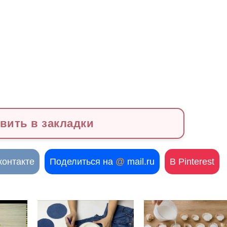
вить в закладки
контакте
Поделиться на
@
mail.ru
В Pinterest