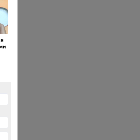
ля
ами