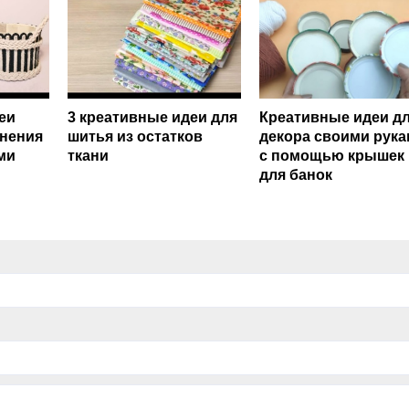
еи
3 креативные идеи для
Креативные идеи д
анения
шитья из остатков
декора своими рук
ми
ткани
с помощью крышек
для банок