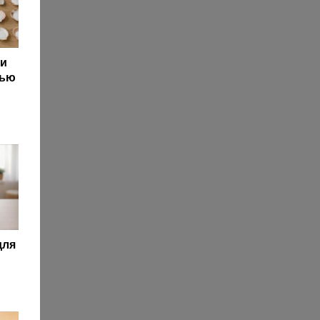
еи
щью
для