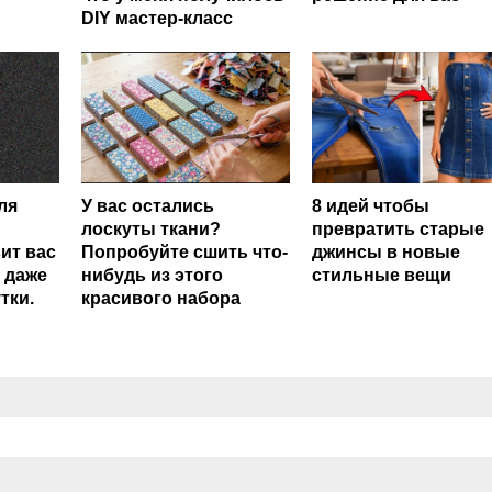
DIY мастер-класс
ля
У вас остались
8 идей чтобы
лоскуты ткани?
превратить старые
ит вас
Попробуйте сшить что-
джинсы в новые
 даже
нибудь из этого
стильные вещи
тки.
красивого набора