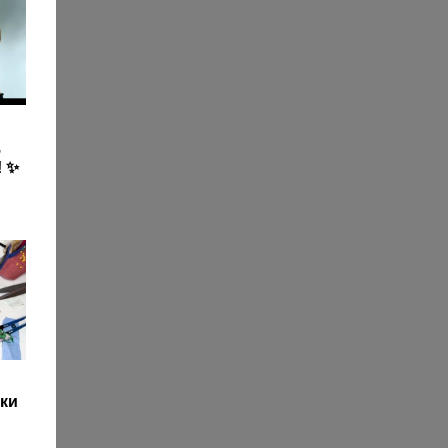
,
! ✨
ки