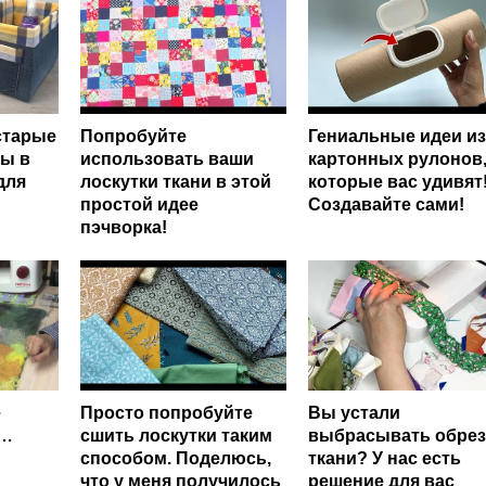
старые
Попробуйте
Гениальные идеи из
ы в
использовать ваши
картонных рулонов
для
лоскутки ткани в этой
которые вас удивят
простой идее
Создавайте сами!
пэчворка!
е
Просто попробуйте
Вы устали
и…
сшить лоскутки таким
выбрасывать обрез
способом. Поделюсь,
ткани? У нас есть
что у меня получилось
решение для вас